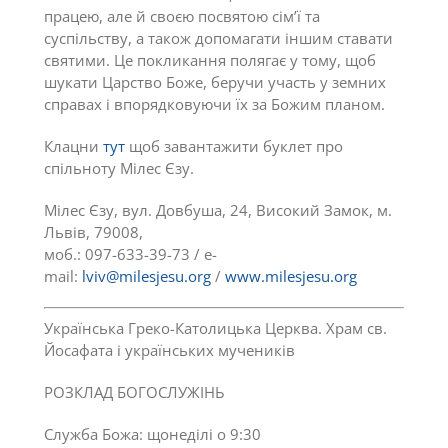
працею, але й своєю посвятою сім’ї та
суспільству, а також допомагати іншим ставати
святими. Це покликання полягає у тому, щоб
шукати Царство Боже, беручи участь у земних
справах і впорядковуючи їх за Божим планом.
Клацни
тут
щоб завантажити буклет про
спільноту Мілес Єзу.
Мілес Єзу, вул. Довбуша, 24, Високий Замок, м.
Львів, 79008,
моб.: 097-633-39-73 / e-
mail:
lviv@milesjesu.org
/
www.milesjesu.org
Українська Греко-Католицька Церква. Храм св.
Йосафата і українських мучеників
РОЗКЛАД БОГОСЛУЖІНЬ
Служба Божа: щонеділі о 9:30