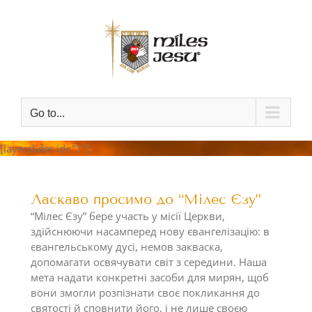
Skip
to
content
Go to...
[layerslider id="1"]
Ласкаво просимо до “Мілес Єзу”
“Мілес Єзу” бере участь у місії Церкви,
здійснюючи насамперед нову євангелізацію: в
євангельському дусі, немов закваска,
допомагати освячувати світ з середини. Наша
мета надати конкретні засоби для мирян, щоб
вони змогли розпізнати своє покликання до
святості й сповнити його, і не лише своєю