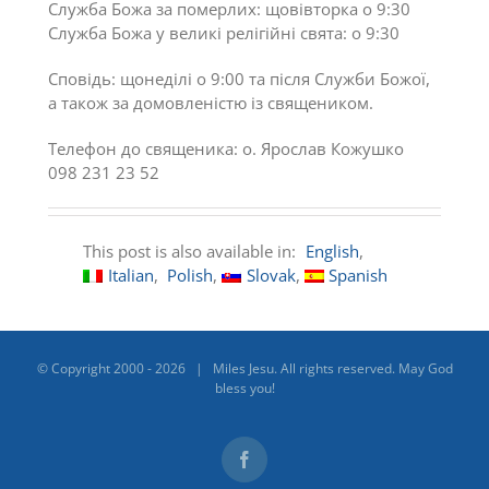
Служба Божа за померлих: щовівторка о 9:30
Служба Божа у великі релігійні свята: о 9:30
Сповідь: щонеділі o 9:00 та після Служби Божої,
а також за домовленістю із священиком.
Телефон до священика: о. Ярослав Кожушко
098 231 23 52
This post is also available in:
English
Italian
Polish
Slovak
Spanish
© Copyright 2000 -
2026 | Miles Jesu. All rights reserved. May God
bless you!
Facebook