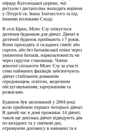
обряду Католицької церкви, чиї
ритуали і дисципліна знаходять коріння
у Літургії св. Івана Златоустого та під
іншими впливами Сходу.
В селі Бірки, Мілес Єзу опікується
дитячим будинком для дівчат. Дівчат в
дитячий будинок приймають з 7 років.
Вони приходять зі складних сімей: або
сироти, або без батьківської опіки через
увязнення батьків, наркозалежність чи
через скрутне становище. Члени
жіночої спільноти Мілес Єзу за участі
семи найманих фахівців забезпечують
дівчат стабільним домашнім
середовищем, освітою, медичним
обслуговуванням, харчуванням та
розвагами.
Будинок був заснований у 2004 році
коли прийняли перших чотирьох дівчат.
В даний час в домі проживає 14 дівчат,
також ще декілька дівчат відвідують дім
по вихідних та у святкові дні,
отримуючи допомогу в навчанні та в