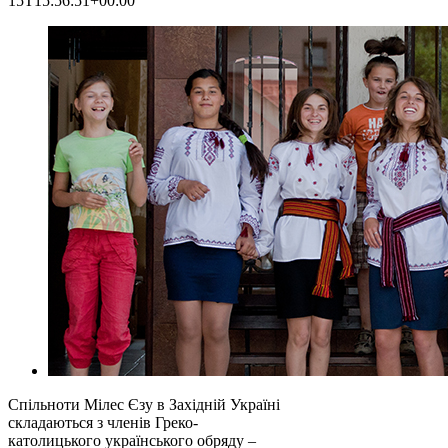
15T15:56:51+00:00
Спільноти Мілес Єзу в Західній Україні
складаються з членів Греко-
католицького українського обряду –