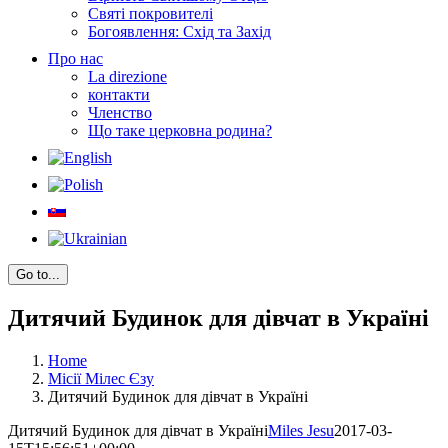
Святі покровителі
Богоявлення: Схід та Захід
Про нас
La direzione
контакти
Членство
Що таке церковна родина?
Go to...
Дитячий Будинок для дівчат в Україні
Home
Місії Мілес Єзу
Дитячий Будинок для дівчат в Україні
Дитячий Будинок для дівчат в Україні
Miles Jesu
2017-03-