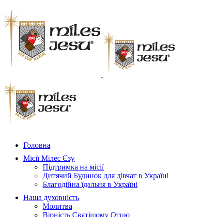
Skip
to
content
Головна
Місії Мілес Єзу
Підтримка на місії
Дитячий Будинок для дівчат в Україні
Благодійна їдальня в Україні
Наша духовність
Молитва
Вірність Святішому Отцю