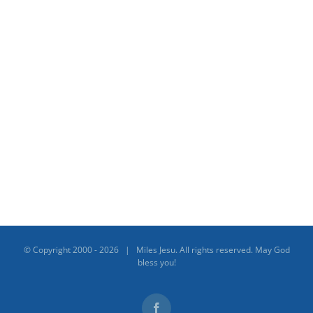
© Copyright 2000 -
2026 | Miles Jesu. All rights reserved. May God
bless you!
Facebook