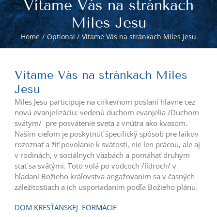
Vítame Vás na stránkach
Miles Jesu
Home
Optional
Vítame Vás na stránkach Miles Jesu
Vítame Vás na stránkach Miles
Jesu
Miles Jesu participuje na cirkevnom poslaní hlavne cez
novú evanjelizáciu: vedenú duchom evanjelia /Duchom
svätým/ pre posvätenie sveta z vnútra ako kvasom.
Naším cieľom je poskytnúť špecifický spôsob pre laikov
rozoznať a žiť povolanie k svätosti, nie len prácou, ale aj
v rodinách, v sociálnych väzbách a pomáhať druhým
stať sa svätými. Toto volá po vodcoch /lídroch/ v
hľadaní Božieho kráľovstva angažovaním sa v časných
záležitostiach a ich usporiadaním podľa Božieho plánu.
DOM
KRESŤANSKEJ
FORMÁCIE